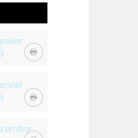
anvier
6
anvier
6
écembre