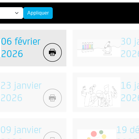
06 février
30 j
Imprimer
2026
202
23 janvier
16 j
Imprimer
2026
202
09 janvier
19 d
Imprimer